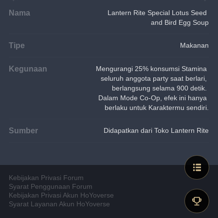
Nama
Lantern Rite Special Lotus Seed 
and Bird Egg Soup
Tipe
Makanan
Kegunaan
Mengurangi 25% konsumsi Stamina 
seluruh anggota party saat berlari, 
berlangsung selama 900 detik. 
Dalam Mode Co-Op, efek ini hanya 
berlaku untuk Karaktermu sendiri.
Sumber
Didapatkan dari Toko Lantern Rite
Kebijakan Privasi Forum
Syarat Penggunaan Forum
Kebijakan Privasi Akun HoYoverse
Syarat Layanan Akun HoYoverse