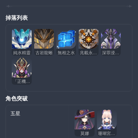
掉落列表
純水精靈
古岩龍蜥
無相之水
兆載永劫龍獸
深罪浸禮者
「正機之神」
角色突破
五星
莫娜
珊瑚宮心海