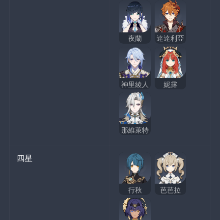
夜蘭
達達利亞
神里綾人
妮露
那維萊特
四星
行秋
芭芭拉