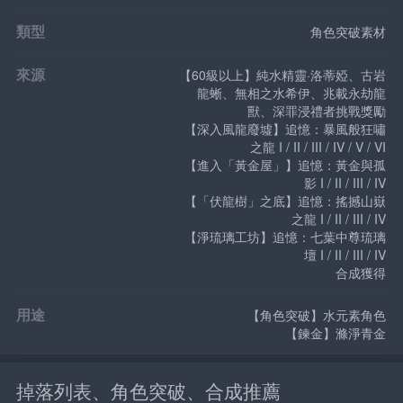
類型
角色突破素材
來源
【60級以上】純水精靈·洛蒂婭、古岩
龍蜥、無相之水希伊、兆載永劫龍
獸、深罪浸禮者挑戰獎勵
【深入風龍廢墟】追憶：暴風般狂嘯
之龍 I / II / III / IV / V / VI
【進入「黃金屋」】追憶：黃金與孤
影 I / II / III / IV
【「伏龍樹」之底】追憶：搖撼山嶽
之龍 I / II / III / IV
【淨琉璃工坊】追憶：七葉中尊琉璃
壇 I / II / III / IV
合成獲得
用途
【角色突破】水元素角色
【鍊金】滌淨青金
掉落列表、角色突破、合成推薦