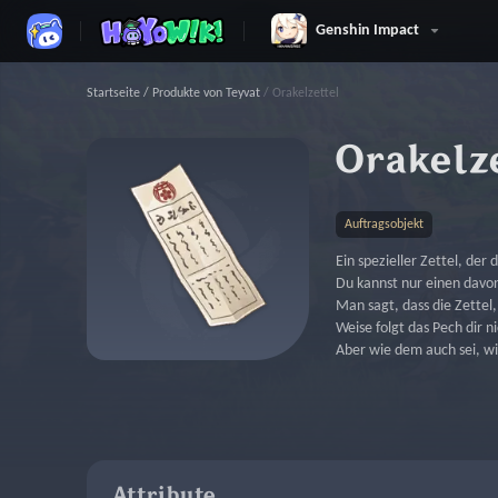
Genshin Impact
Startseite
/
Produkte von Teyvat
/
Orakelzettel
Orakelz
Auftragsobjekt
Ein spezieller Zettel, de
Du kannst nur einen davo
Man sagt, dass die Zettel
Weise folgt das Pech dir n
Aber wie dem auch sei, wir
Attribute