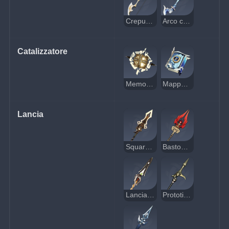
Crepuscolo tenue
Arco composto
Catalizzatore
Memorie terrene
Mappa mare
Lancia
Squarciavortice
Bastone di Homa
Lancia litica
Prototipo di Luce stellare