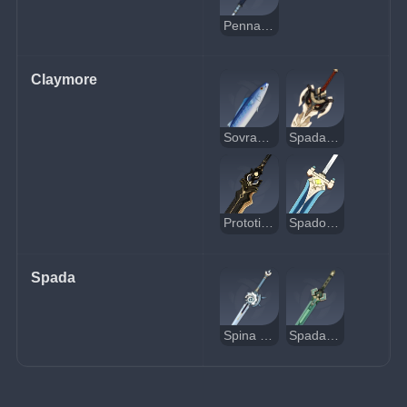
Pennacchio nero
Claymore
Sovrano marino
Spada d'osso di serpente
Prototipo arcaico
Spadone del Cavalcacieli
Spada
Spina di ferro
Spada del Cavalcacieli