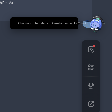
hiệm Vụ
🎉 Chào mừng bạn đến với Genshin Impact HoYoWiki