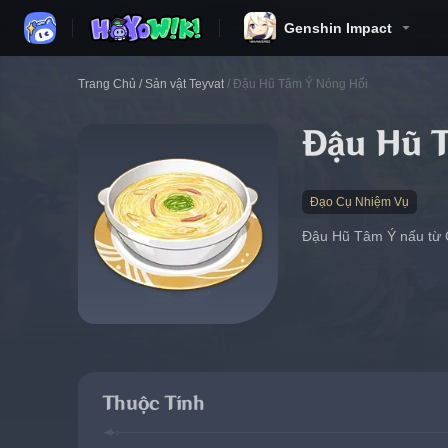
Genshin Impact
Trang Chủ
/
Sản vật Teyvat
/
Đậu Hũ Tâm Ý Nóng Hổi
Đậu Hũ 
Đạo Cụ Nhiệm Vụ
Đậu Hũ Tâm Ý nấu từ C
Thuộc Tính