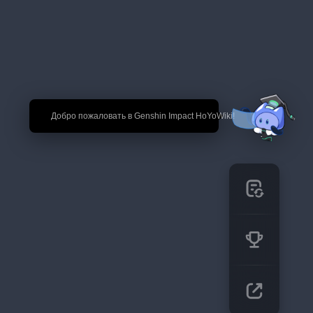
🎉 Добро пожаловать в Genshin Impact HoYoWiki!