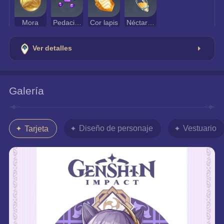
Mora
Pedacito de amatista vajrada
Cor lapis
Néctar de Megaflora
Ver detalles
Galería
Diseño de personaje
Vestuario
Tarjeta