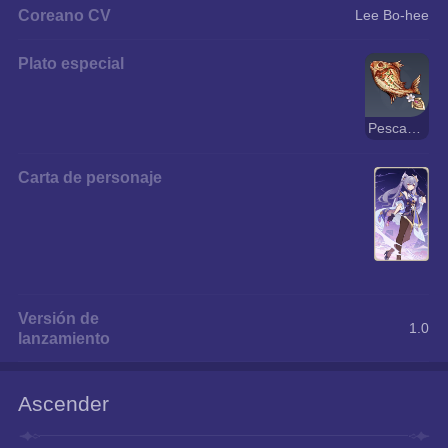
Coreano CV
Lee Bo-hee
Plato especial
Pescado a la parrilla del superviviente
Carta de personaje
Versión de
1.0
lanzamiento
Ascender