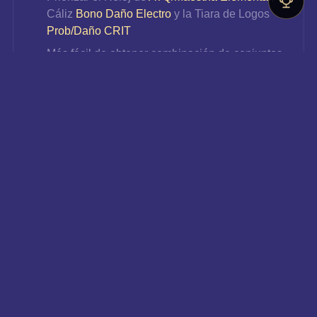
Cáliz 
Bono Daño Electro
 y la Tiara de Logos 
Prob/Daño CRIT
Más fácil de obtener combinación de conjuntos 
2+2, que aumenta el 
Daño de Electro
 y la 
Maestría Elemental
 al mismo tiempo, es una 
buena opción de transición para intensificar a 
Keching
Obtiene el artefacto de 5 estrellas con el nivel 
de aventura igual o superior a 45
Forma de obtener:
Dominio Jardín Estival, consumir 20 de Resina 
original
Desafío de Jefe con 40 de Resina original en la 
naturaleza
Dominio de la Cruzada, 30/60 de Resina original