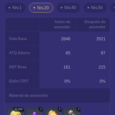
Niv.1
Niv.40
Niv.50
Niv.20
Antes de
Después de
ascender
ascender
Vida Base
2646
3521
ATQ Básico
65
87
DEF Base
161
215
Daño CRIT
0%
0%
Material de ascensión
20.000
1
3
3