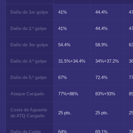
Daño de 1er golpe
41%
44.4%
4
Daño de 2.º golpe
41%
44.4%
4
Daño de 3er golpe
54.4%
58.9%
6
Daño de 4.º golpe
31.5%+34.4%
34%+37.2%
3
Daño de 5.º golpe
67%
72.4%
7
Ataque Cargado
77%+86%
83%+93%
8
Coste de Aguante
25 pts.
25 pts.
25
de ATQ Cargado
Daño de Caída
64%
69.1%
7