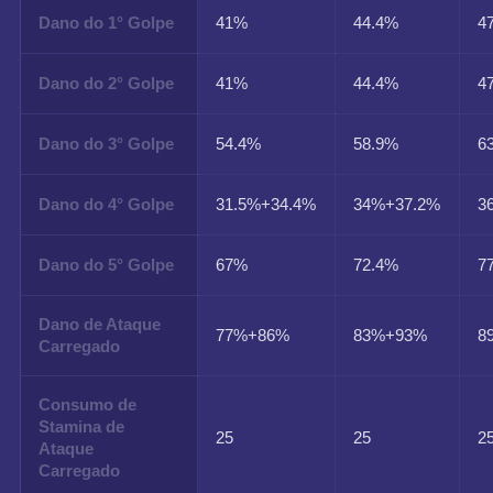
Dano do 1° Golpe
41%
44.4%
4
Dano do 2° Golpe
41%
44.4%
4
Dano do 3° Golpe
54.4%
58.9%
6
Dano do 4° Golpe
31.5%+34.4%
34%+37.2%
3
Dano do 5° Golpe
67%
72.4%
7
Dano de Ataque
77%+86%
83%+93%
8
Carregado
Consumo de
Stamina de
25
25
2
Ataque
Carregado