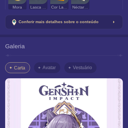
Mora
Lasca de Ametista Vajrada
Cor Lapis
Néctar da Flor Gigante
Conferir mais detalhes sobre o conteúdo
Galeria
Avatar
Vestuário
Carta