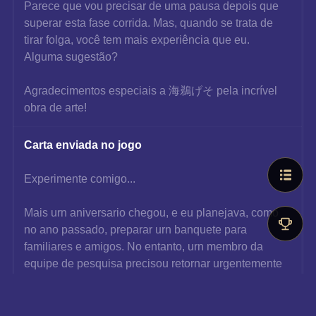
Parece que vou precisar de uma pausa depois que 
superar esta fase corrida. Mas, quando se trata de 
tirar folga, você tem mais experiência que eu. 
Alguma sugestão?
Agradecimentos especiais a 海鵜げそ pela incrível 
obra de arte!
Carta enviada no jogo
Experimente comigo...
Mais urn aniversario chegou, e eu planejava, como 
no ano passado, preparar urn banquete para 
familiares e amigos. No entanto, urn membro da 
equipe de pesquisa precisou retornar urgentemente 
devido a problemas familiares. Assumi suas fun^des 
para que pudesse partir.
Embora esteja habituada a acumular 