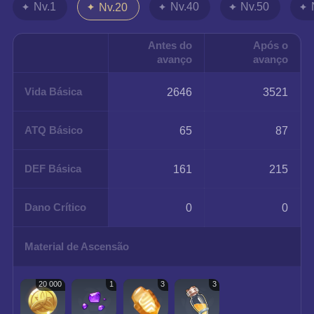
Nv.1
Nv.40
Nv.50
Nv.20
Antes do
Após o
avanço
avanço
Vida Básica
2646
3521
ATQ Básico
65
87
DEF Básica
161
215
Dano Crítico
0
0
Material de Ascensão
20 000
1
3
3