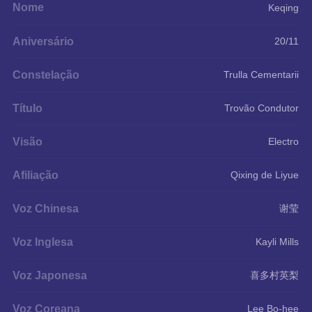
Nome
Keqing
Aniversário
20/11
Constelação
Trulla Cementarii
Título
Trovão Condutor
Visão
Electro
Afiliação
Qixing de Liyue
Voz Chinesa
谢莹
Voz Inglesa
Kayli Mills
Voz Japonesa
喜多村英梨
Voz Coreana
Lee Bo-hee