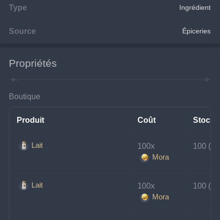
Type
Ingrédient
Source
Épiceries
Propriétés
Boutique
Produit
Coût
Stock
Lait
100x 
100 (tou
Mora
Lait
100x 
100 (tou
Mora