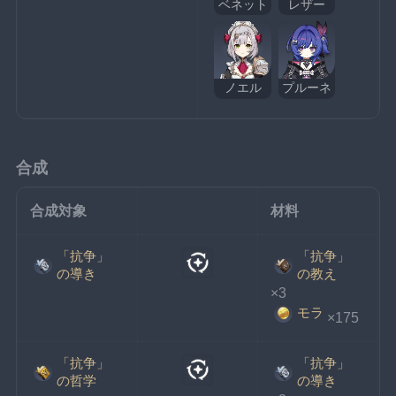
ベネット
レザー
ノエル
プルーネ
合成
合成対象
材料
「抗争」
「抗争」
の導き
の教え
×3
モラ
×175
「抗争」
「抗争」
の哲学
の導き