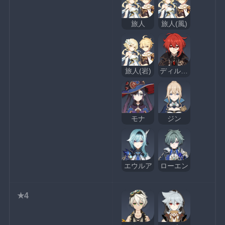
旅人
旅人(風)
旅人(岩)
ディルック
モナ
ジン
エウルア
ローエン
★4