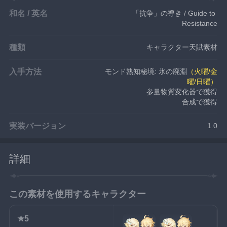
和名 / 英名
「抗争」の導き / Guide to 
Resistance
種類
キャラクター天賦素材
入手方法
モンド熟知秘境: 氷の廃淵
（火曜/金
曜/日曜）
参量物質変化器で獲得
合成で獲得
実装バージョン
1.0
詳細
この素材を使用するキャラクター
★5