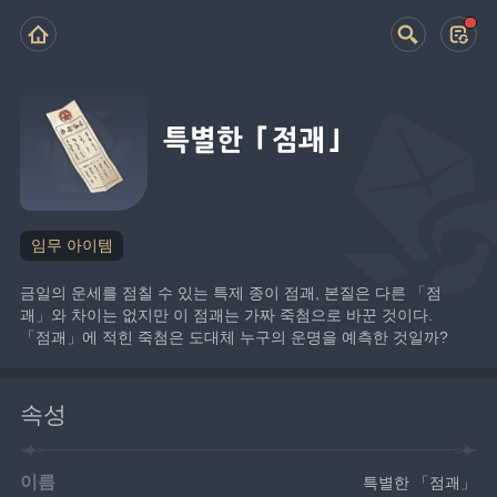
특별한 「점괘」
임무 아이템
금일의 운세를 점칠 수 있는 특제 종이 점괘, 본질은 다른 「점
괘」와 차이는 없지만 이 점괘는 가짜 죽첨으로 바꾼 것이다.
「점괘」에 적힌 죽첨은 도대체 누구의 운명을 예측한 것일까?
속성
이름
특별한 「점괘」