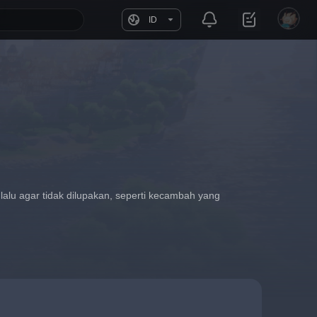
ID
alu agar tidak dilupakan, seperti kecambah yang 