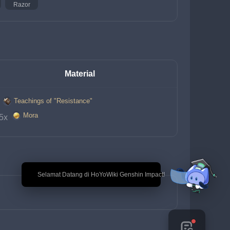
Razor
Material
Teachings of "Resistance"
 
Mora
5x 
🎉 Selamat Datang di HoYoWiki Genshin Impact!