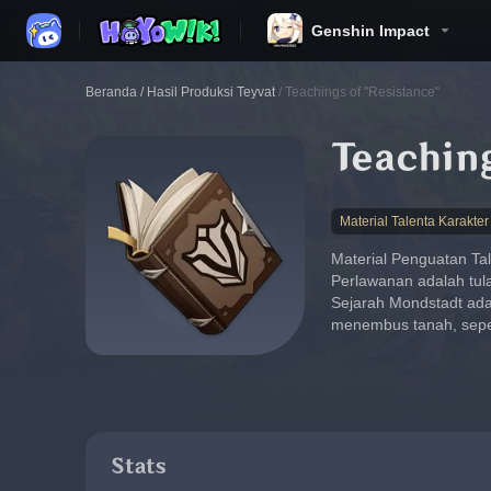
Genshin Impact
Beranda
/
Hasil Produksi Teyvat
/
Teachings of "Resistance"
Teaching
Material Talenta Karakter
Material Penguatan Tal
Perlawanan adalah tul
Sejarah Mondstadt adal
menembus tanah, sepert
Stats