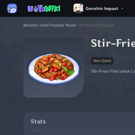
Genshin Impact
Beranda
/
Hasil Produksi Teyvat
/
Stir-Fried Filet Spesial
Stir-Fri
Item Quest
Stir-Fried Filet untuk
Stats