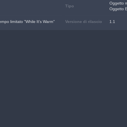
Oggetto 
Tipo
Oggetto 
tempo limitato "While It's Warm"
Versione di rilascio
1.1