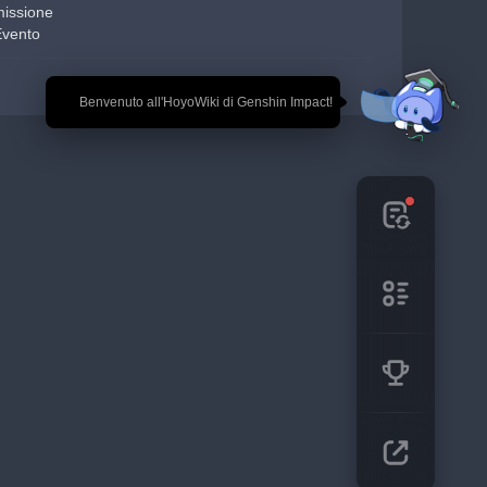
missione
Evento
🎉 Benvenuto all'HoyoWiki di Genshin Impact!