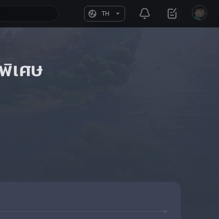
TH
พิเศษ