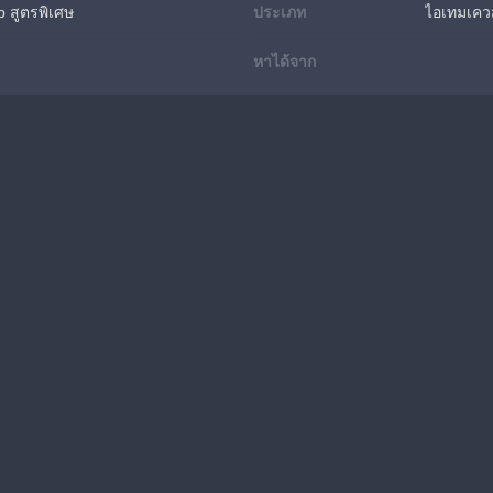
 สูตรพิเศษ
ประเภท
ไอเทมเคว
หาได้จาก