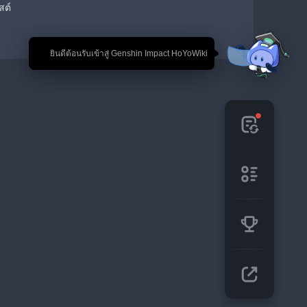
สต์
🎉 ยินดีต้อนรับเข้าสู่ Genshin Impact HoYoWiki