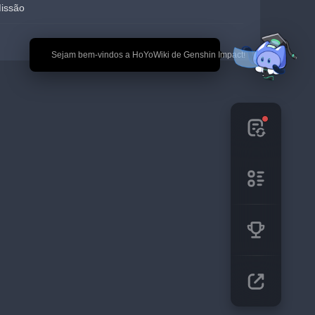
Missão
🎉 Sejam bem-vindos a HoYoWiki de Genshin Impact!