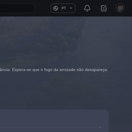
PT
fância. Espera-se que o fogo da amizade não desapareça.