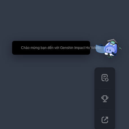
🎉 Chào mừng bạn đến với Genshin Impact HoYoWiki