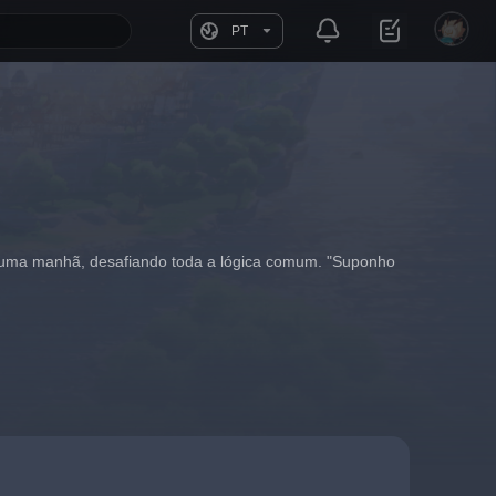
PT
 uma manhã, desafiando toda a lógica comum. "Suponho 