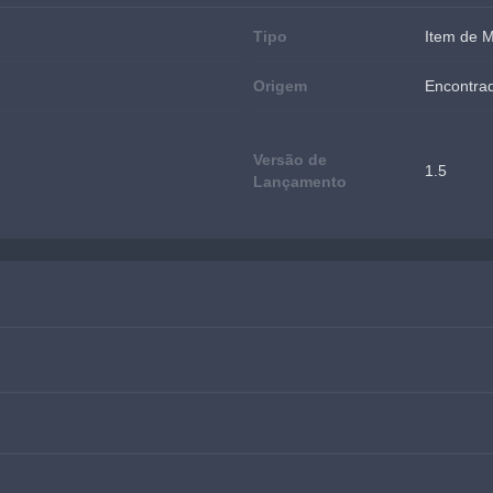
Tipo
Item de 
Origem
Encontrad
Versão de
1.5
Lançamento