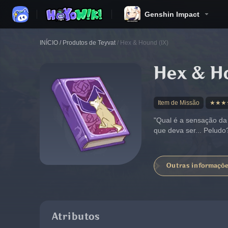
Genshin Impact
INÍCIO
/
Produtos de Teyvat
/
Hex & Hound (IX)
Hex & H
Item de Missão
★★★
"Qual é a sensação da
que deva ser... Peludo
Outras informaçõ
Atributos