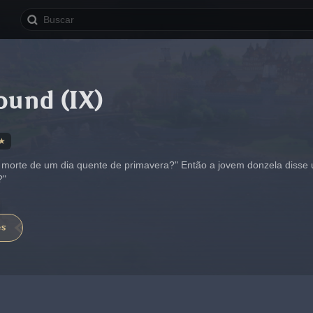
ound (IX)
★
 morte de um dia quente de primavera?" Então a jovem donzela disse
?"
es