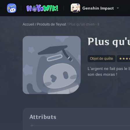
Genshin Impact
Accueil
/
Produits de Teyvat
/
Plus qu'un chien - II
Plus qu'
Objet de quête
★★★
L'argent ne fait pas l
son des moras !
Attributs