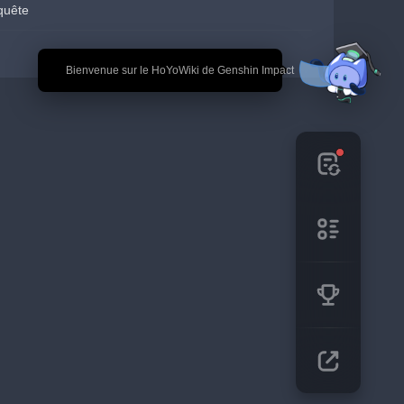
quête
🎉 Bienvenue sur le HoYoWiki de Genshin Impact