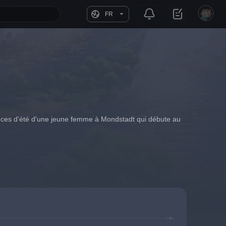
FR
ances d'été d'une jeune femme à Mondstadt qui débute au 