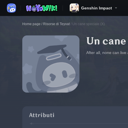
Genshin Impact
Home page
/
Risorse di Teyvat
/
Un cane speciale (X)
Un cane 
After all, none can live 
Attributi