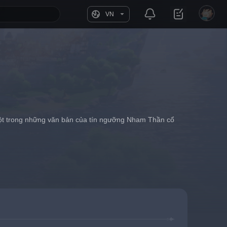
VN
t trong những văn bản của tín ngưỡng Nham Thần cổ 