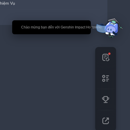
hiệm Vụ
🎉 Chào mừng bạn đến với Genshin Impact HoYoWiki