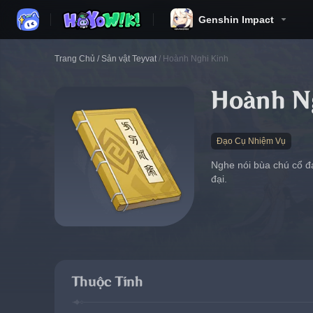
Genshin Impact
Trang Chủ
/
Sản vật Teyvat
/
Hoành Nghi Kinh
Hoành N
Đạo Cụ Nhiệm Vụ
Nghe nói bùa chú cổ 
đại.
Thuộc Tính