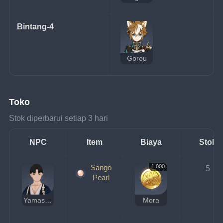
Bintang-4
Gorou
Toko
Stok diperbarui setiap 3 hari
NPC
Item
Biaya
Stok
Sango
1.000
5
Pearl
Yamashiro Kenta
Mora