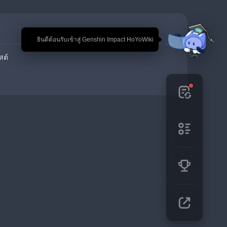
🎉 ยินดีต้อนรับเข้าสู่ Genshin Impact HoYoWiki
สต์