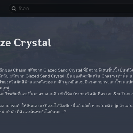
ze Crystal
นลึกของ Chasm ผลึกจาก Glazed Sand Crystal ที่มีความพิเศษชิ้นนี้ เป็นหนึ่
ึกลับ ผลึกจาก Glazed Sand Crystal เป็นของที่จะมีแค่ใน Chasm เท่านั้น แต
สีของคริสตัลสีฟ้าและพลังของเหวลึก ดูเหมือนจะมีลวดลายกระแสน้ำวนแปลกปร
ลุกซู่
ะก๊าซพิษที่ลอยขึ้นมาจากส่วนลึก ทำให้แร่ทรายคริสตัลที่ควรจะเรียบรื่นกลา
ใจยังสามารถทำให้หินและแร่บิดงอได้ถึงเพียงนี้แล้วล่ะก็ หากสมมติว่าผู้กล้าแ
้ากับสิ่งที่ตัวเองค้นพบยังไงกันนะ...?