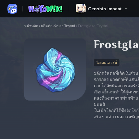
Genshin Impact
หน้าหลัก
/
ผลิตภัณฑ์ของ Teyvat
/
Frostglaze Crystal
Frostgla
ไอเทมเควสต์
ผลึกคริสตัลที่เกิดในส่ว
จักรกลขนาดยักษ์ที่แสนล
ภายใต้อิทธิพลการแผ่รัง
เยือกเย็นจนทำให้ผู้คนขน
พลังที่ลงมาจากฟากฟ้าแล
มนุษย์
ในเมื่อโลกที่ไร้ซึ่งจิต
จริง ๆ แล้ว เธอจะเผชิญหน