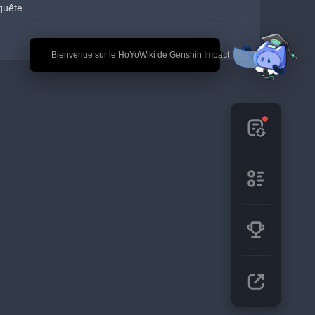
quête
🎉 Bienvenue sur le HoYoWiki de Genshin Impact