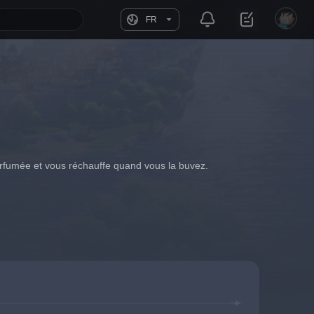
FR
rfumée et vous réchauffe quand vous la buvez.