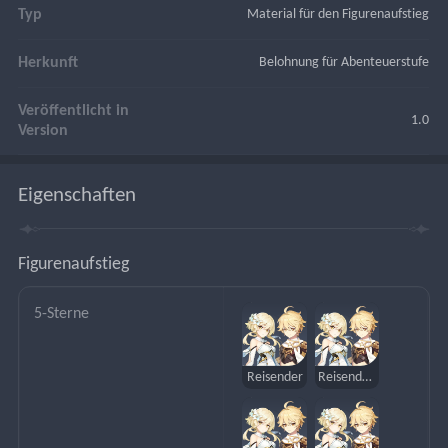
Typ
Material für den Figurenaufstieg
Herkunft
Belohnung für Abenteuerstufe
Veröffentlicht in
1.0
Version
Eigenschaften
Figurenaufstieg
5-Sterne
Reisender
Reisender (Anemo)