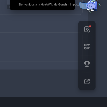
🎉 ¡Bienvenidos a la HoYoWiki de Genshin Impact!
Trozo de diamante brillante