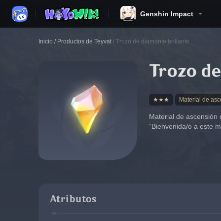
Genshin Impact
Inicio
/
Productos de Teyvat
/
Trozo de diamante brillante
Trozo de
★★★
Material de as
Material de ascensión 
“Bienvenida/o a este 
Atributos