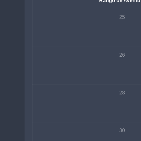
Rango de Aventu
25
26
28
30