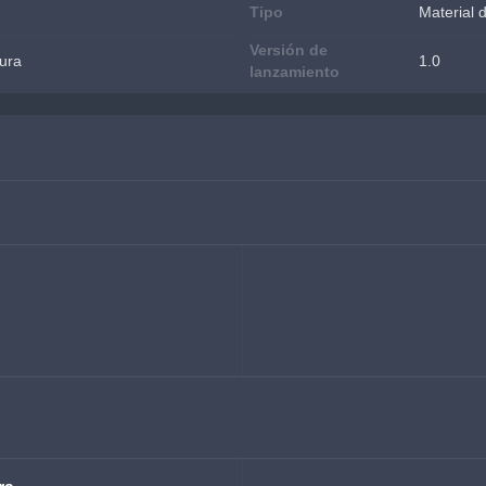
Tipo
Material 
Versión de
ura
1.0
lanzamiento