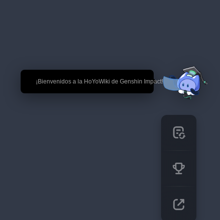
🎉 ¡Bienvenidos a la HoYoWiki de Genshin Impact!