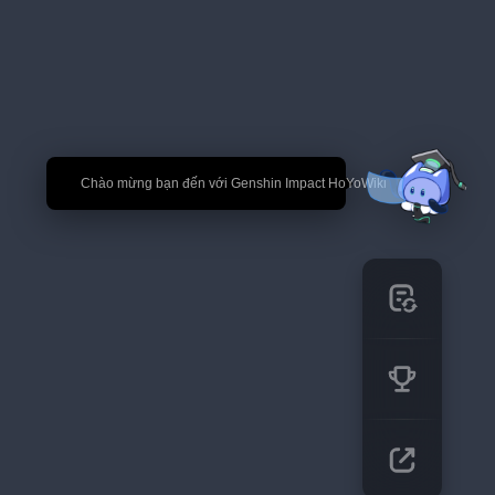
🎉 Chào mừng bạn đến với Genshin Impact HoYoWiki