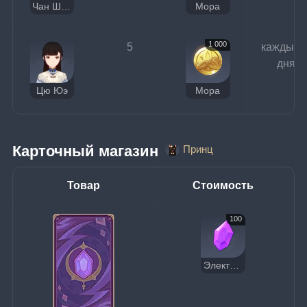
Чан Шунь
Мора
1 000
5
каждые 3
дня
Цю Юэ
Мора
Карточный магазин 
Принц
Товар
Стоимость
100
Электро кристалл