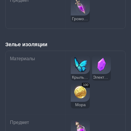
Предмет
Громовое масло
Зелье изоляции
Материалы
Крылья бабочки
Электро кристалл
100
Мора
Предмет