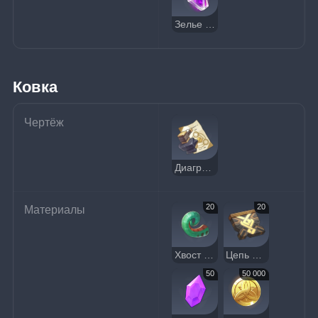
Зелье изоляции
Ковка
Чертёж
Диаграмма: Сухпаёк (Меню № 30)
20
20
Материалы
Хвост ящерицы
Цепь хаоса
50
50 000