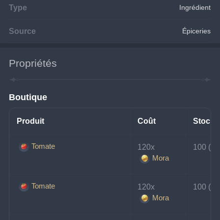
Type
Ingrédient
Source
Épiceries
Propriétés
Boutique
Produit
Coût
Stock
Tomate
120x 
100 (tou
Mora
Tomate
120x 
100 (tou
Mora