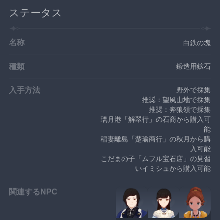
ステータス
名称
白鉄の塊
種類
鍛造用鉱石
入手方法
野外で採集
推奨：望風山地で採集
推奨：奔狼領で採集
璃月港「解翠行」の石商から購入可
能
稲妻離島「楚瑜商行」の秋月から購
入可能
こだまの子「ムフル宝石店」の見習
いイミシュから購入可能
関連するNPC