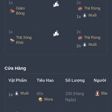
1x
2x
Giăm
Thịt Rừng
Bông
Muối
1x
1x
2x
Thịt Xông
Thịt Rừng
Khói
Muối
2x
Cửa Hàng
Vật Phẩm
Tiêu Hao
Số Lượng
Người B
Muối
Blanc
60x
100 (Hàng 
1x
Mora
Ngày)