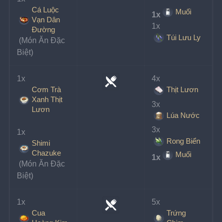
Cá Luộc
Muối
1x
Vạn Dân
1x
Đường
Túi Lưu Ly
 (Món Ăn Đặc 
Biệt)
1x
4x
Cơm Trà
Thịt Lươn
Xanh Thịt
3x
Lươn
Lúa Nước
3x
1x
Rong Biển
Shimi
Chazuke
Muối
1x
 (Món Ăn Đặc 
Biệt)
1x
5x
Cua
Trứng