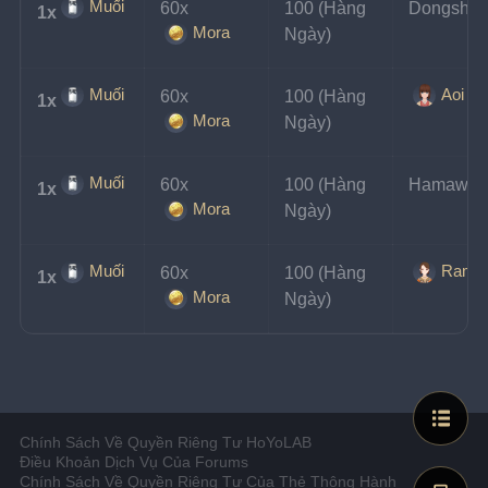
Muối
60x
100 (Hàng 
Dongshe
1x
Mora
Ngày)
Muối
Aoi
60x
100 (Hàng 
1x
Mora
Ngày)
Muối
60x
100 (Hàng 
Hamawi
1x
Mora
Ngày)
Muối
Rama
60x
100 (Hàng 
1x
Mora
Ngày)
Chính Sách Về Quyền Riêng Tư HoYoLAB
Điều Khoản Dịch Vụ Của Forums
Chính Sách Về Quyền Riêng Tư Của Thẻ Thông Hành