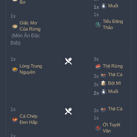
Bơ
Muối
1x
1x
1x
Tiểu Đăng
Giấc Mơ
Thảo
Của Rừng
 (Món Ăn Đặc 
Biệt)
1x
3x
Lòng Trung
Thịt Rừng
Nguyên
Thịt Cá
3x
Bột Mì
3x
Muối
2x
Thịt Cá
1x
3x
Cá Chép
1x
Đen Hấp
Ớt Tuyệt
Vân
1x