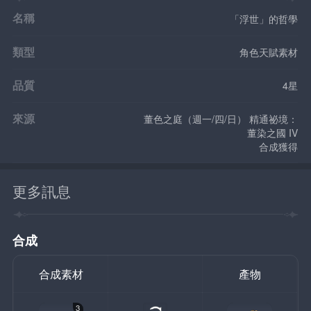
名稱
「浮世」的哲學
類型
角色天賦素材
品質
4星
來源
董色之庭（週一/四/日） 精通祕境：
董染之國 IV
合成獲得
更多訊息
合成
合成素材
產物
3