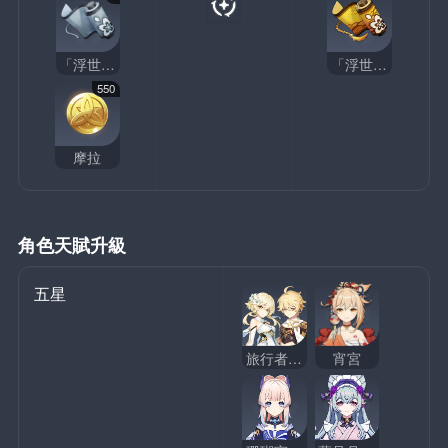
「浮世」的指引
「浮世」的哲學
550
摩拉
角色天賦升級
五星
旅行者（雷）
宵宮