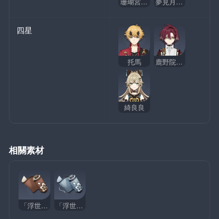
珊瑚宮心海
夢見月瑞希
四星
托馬
鹿野院平藏
綺良良
相關素材
「浮世」的教導
「浮世」的指引