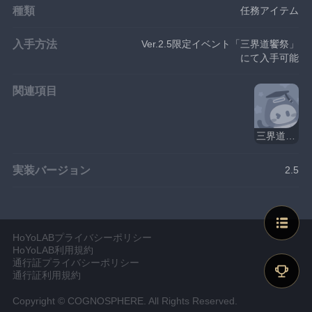
種類
任務アイテム
入手方法
Ver.2.5限定イベント「三界道饗祭」
にて入手可能
関連項目
三界道饗祭·前夜
実装バージョン
2.5
HoYoLABプライバシーポリシー
HoYoLAB利用規約
通行証プライバシーポリシー
通行証利用規約
Copyright © COGNOSPHERE. All Rights Reserved.