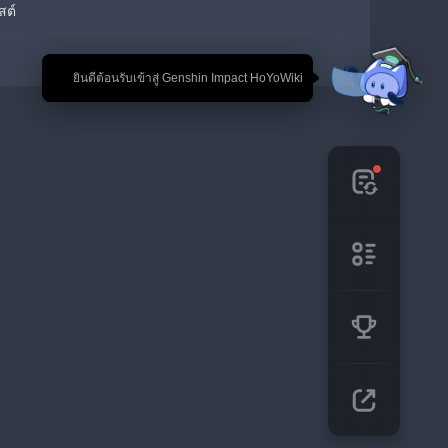
สต์
🎉 ยินดีต้อนรับเข้าสู่ Genshin Impact HoYoWiki