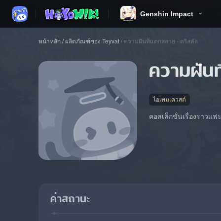
Genshin Impact
หน้าหลัก
/
ผลิตภัณฑ์ของ Teyvat
/
ความฝันที่แตกสลาย - คริสตัล
ความฝันท
ไอเทมเควสต์
คอลเล็กชั่นเรื่องราวแฟน
ค่าสถานะ