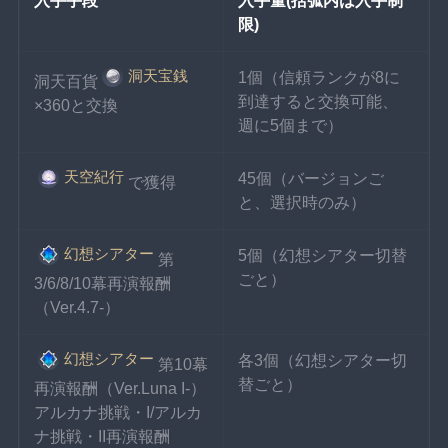
入手手段
入手量(括弧内は入手制
限)
洞天宝銭
1個（信頼ランクが8に
洞天百貨
到達すると交換可能、
×360と交換
週に5個まで）
天空紀行
45個（バージョンご
で獲得
と、選択時のみ）
幻想シアター
5個（幻想シアター切替
第
ごと）
3/6/8/10幕再演報酬
（Ver.4.7-）
幻想シアター
各3個（幻想シアター切
第10幕
替ごと）
再演報酬（Ver.Luna I-）
アルカナ挑戦・I/アルカ
ナ挑戦・II再演報酬