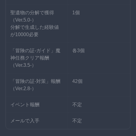
聖遺物の分解で獲得
1個
（Ver.5.0-）
分解で生成した経験値
が10000必要
「冒険の証-ガイド」魔
各3個
神任務クリア報酬
（Ver.3.5-）
「冒険の証-対策」報酬
42個
（Ver.2.8-）
イベント報酬
不定
メールで入手
不定