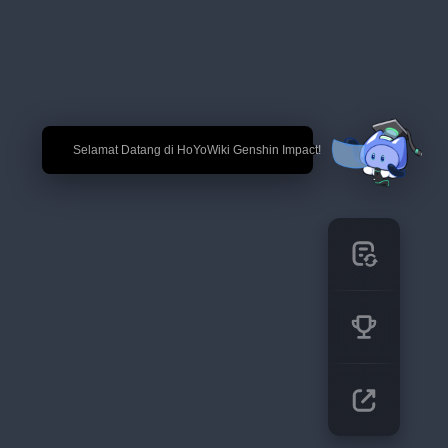
🎉 Selamat Datang di HoYoWiki Genshin Impact!