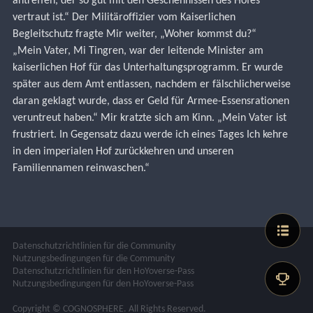
antreffen, der so gut mit den Geschehnissen des Hofes 
vertraut ist.“ Der Militäroffizier vom Kaiserlichen 
Begleitschutz fragte Mir weiter, „Woher kommst du?“
„Mein Vater, Mi Tingren, war der leitende Minister am 
kaiserlichen Hof für das Unterhaltungsprogramm. Er wurde 
später aus dem Amt entlassen, nachdem er fälschlicherweise 
daran geklagt wurde, dass er Geld für Armee-Essensrationen 
veruntreut haben.“ Mir kratzte sich am Kinn. „Mein Vater ist 
frustriert. In Gegensatz dazu werde ich eines Tages Ich kehre 
in den imperialen Hof zurückkehren und unseren 
Familiennamen reinwaschen.“
Datenschutzrichtlinien für die Community
Nutzungsbedingungen für die Community
Datenschutzrichtlinien für den HoYoverse-Pass
Nutzungsbedingungen für den HoYoverse-Pass
Copyright © COGNOSPHERE. All Rights Reserved.