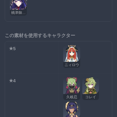
禍津御建鳴神命
この素材を使用するキャラクター
★5
ニィロウ
★4
久岐忍
コレイ