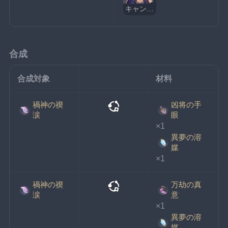
キャンディス
合成
合成対象
材料
禍神の禊
凶将の手
涙
眼
×1
異夢の溶
媒
×1
禍神の禊
万劫の真
涙
意
×1
異夢の溶
媒