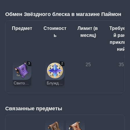
Обмен Звёздного блеска в магазине Паймон
Предмет
Стоимост
Лимит (в 
Требуе
ь
месяц)
й ранг 
приключ
ний
3
2
25
35
Свиток запретного проклятья
Блуждающий звёздный блеск
Связанные предметы