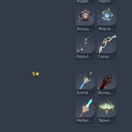
Кодекс Фавония
Черногорский агат
Кольцо Хакусин
Жертвенный нефрит
Королевский лук
Гаснущие сумерки
5★
Клятва свободы
Волчья погибель
Небесная ось
Звонкий клич журавля