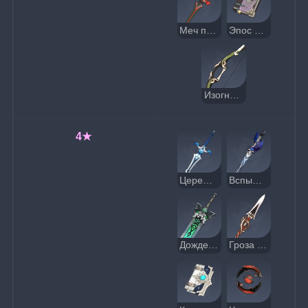
Меч путешественника
Эпос о драконоборцах
Изогнутый лук
4★
Церемониальный меч
Вспышка во тьме
Дождерез
Гроза драконов