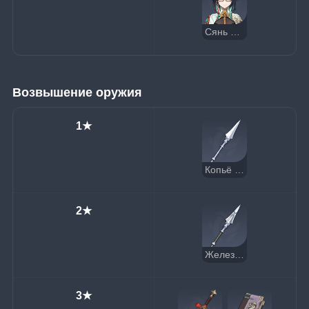
Сянь Юнь
Возвышение оружия
1★
Копьё новичка
2★
Железный наконечник
3★