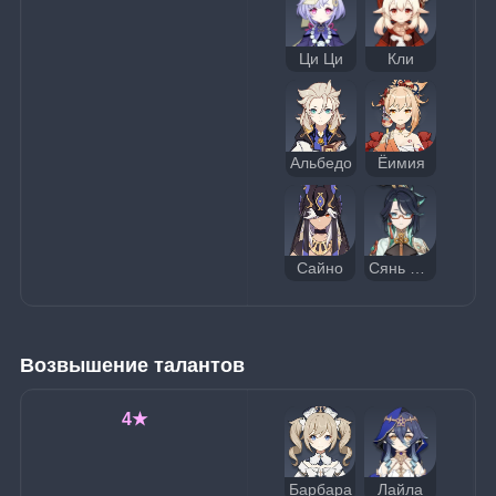
Ци Ци
Кли
Альбедо
Ёимия
Сайно
Сянь Юнь
Возвышение талантов
4★
Барбара
Лайла