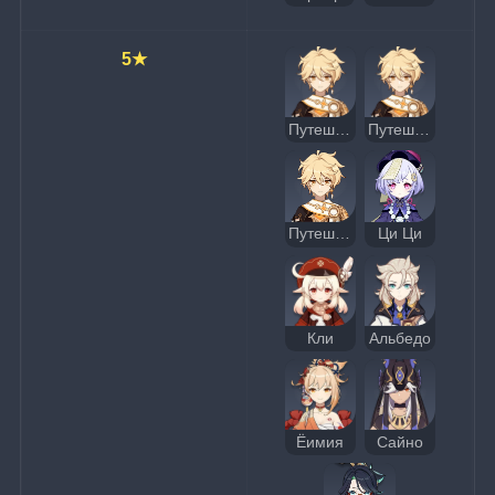
5★
Путешественник
Путешественник (Анемо)
Путешественник (Гео)
Ци Ци
Кли
Альбедо
Ёимия
Сайно