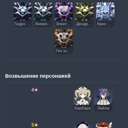
Гидро шамачурл
Анемо шамачурл
Электро шамачурл
Дендро шамачурл
Крио шамачурл
Гео шамачурл
Возвышение персонажей
4★
Барбара
Лайла
5★