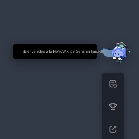
🎉 ¡Bienvenidos a la HoYoWiki de Genshin Impact!