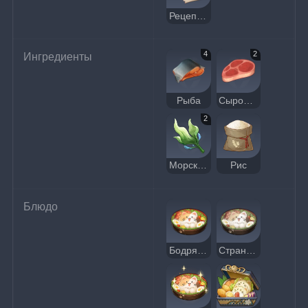
Рецепт: Бодрящее кошачье лакомство
4
2
Ингредиенты
Рыба
Сырое мясо
2
Морская водоросль
Рис
Блюдо
Бодрящее кошачье лакомство
Странное бодрящее кошачье лакомство