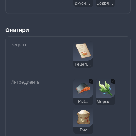
Вкусное бодрящее кошачье лакомство
Бодрящий бэнто
Онигири
Рецепт
Рецепт: Онигири
2
2
Ингредиенты
Рыба
Морская водоросль
Рис