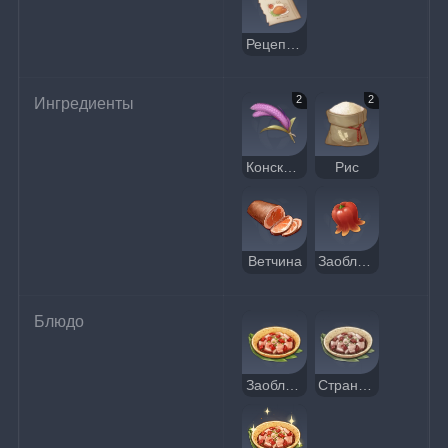
Рецепт: Заоблачный гоба
2
2
Ингредиенты
Конский хвост
Рис
Ветчина
Заоблачный перчик
Блюдо
Заоблачный гоба
Странный заоблачный гоба