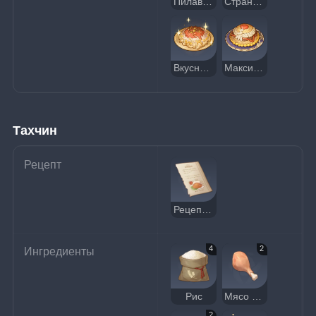
Пилав Аару
Странный пилав Аару
Вкусный пилав Аару
Максимальная забота
Тахчин
Рецепт
Рецепт: Тахчин
4
2
Ингредиенты
Рис
Мясо птицы
2