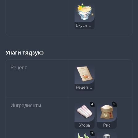
Вкусный рисовый пудинг
Унаги тядзукэ
Рецепт
Рецепт: Унаги тядзукэ
4
3
Ингредиенты
Угорь
Рис
3