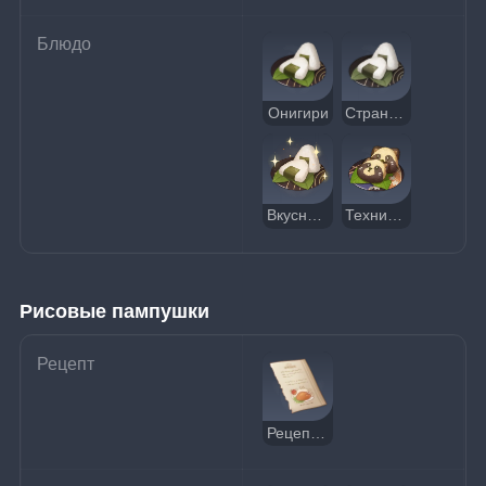
Блюдо
Онигири
Странные онигири
Вкусные онигири
Техника избавления от дурноты
Рисовые пампушки
Рецепт
Рецепт: Рисовые пампушки