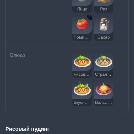
Яйцо
Рис
2
Помидор
Сахар
Блюдо
Рисовый омлет
Странный рисовый омлет
Вкусный рисовый омлет
Вальс рисового омлета
Рисовый пудинг