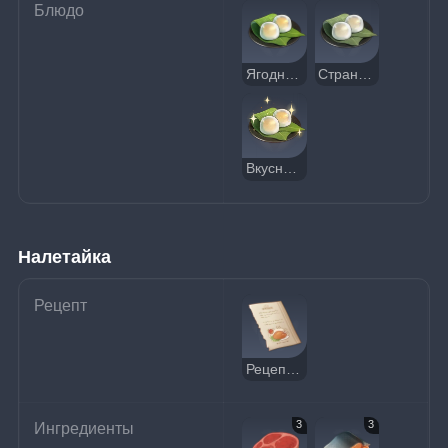
Блюдо
Ягодный мидзу мандзю
Странный ягодный мидзу мандзю
Вкусный ягодный мидзу мандзю
Налетайка
Рецепт
Рецепт: «Налетайка»
3
3
Ингредиенты