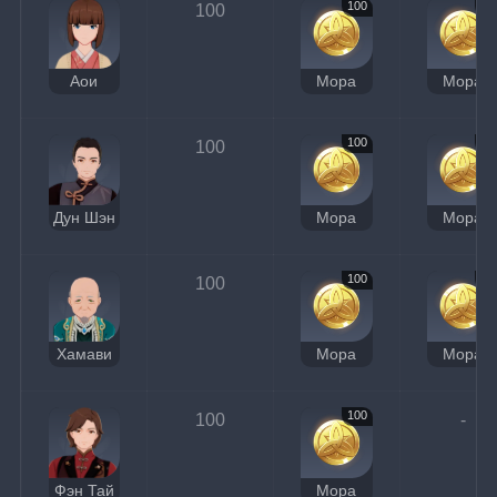
100
90
100
Аои
Мора
Мора
100
90
100
Дун Шэн
Мора
Мора
100
90
100
Хамави
Мора
Мора
100
100
-
Фэн Тай
Мора