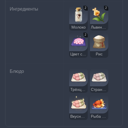
2
2
Ингредиенты
Молоко
Львиный зев
2
Цвет сакуры
Рис
Блюдо
Трёхцветное данго
Странное трёхцветное данго
Вкусное трёхцветное данго
Рыба праздника лета