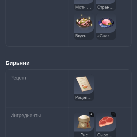
Моти с сакурой
Странные моти с сакурой
Вкусные моти с сакурой
«Снег на горне»
Бирьяни
Рецепт
Рецепт: Бирьяни
4
3
Ингредиенты
Рис
Сырое мясо