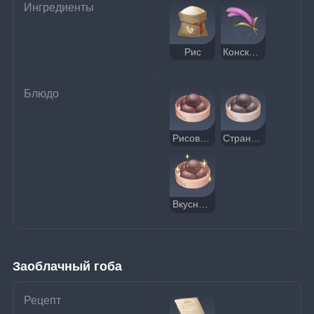
Ингредиенты
Рис
Конский хвост
Блюдо
Рисовые пампушки
Странные рисовые пампушки
Вкусные рисовые пампушки
Заоблачный гоба
Рецепт