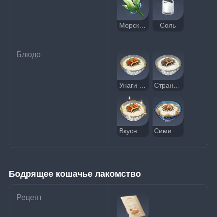
Морская водоросль
Соль
Блюдо
Унаги тядзукэ
Странный унаги тядзукэ
Вкусный унаги тядзукэ
Сими тядзукэ
Бодрящее кошачье лакомство
Рецепт