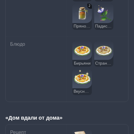
2
Пряность
Падисара
Блюдо
Бирьяни
Странный бирьяни
Вкусный бирьяни
«Дом вдали от дома»
Рецепт