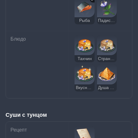
Рыба
Падисара
Блюдо
Тахчин
Странный тахчин
Вкусный тахчин
Душа поединка
Суши с тунцом
Рецепт