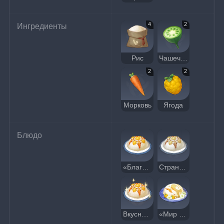
4
2
Ингредиенты
Рис
Чашечка лотоса
2
2
Морковь
Ягода
Блюдо
«Благоденствие»
Странное «Благоденствие»
Вкусное «Благоденствие»
«Мир и процветание»