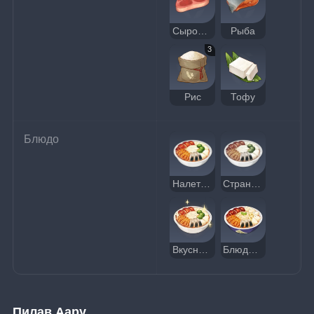
Сырое мясо
Рыба
3
Рис
Тофу
Блюдо
Налетайка
Странная налетайка
Вкусная налетайка
Блюдо без будущего
Пилав Аару