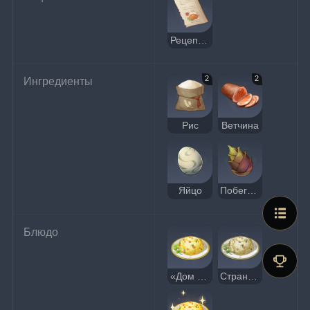
Рецепт: «Дом вдали от дома»
2
2
Ингредиенты
Рис
Ветчина
Яйцо
Побеги бамбука
Блюдо
«Дом вдали от дома»
Странное блюдо «Дом вдали от дома»