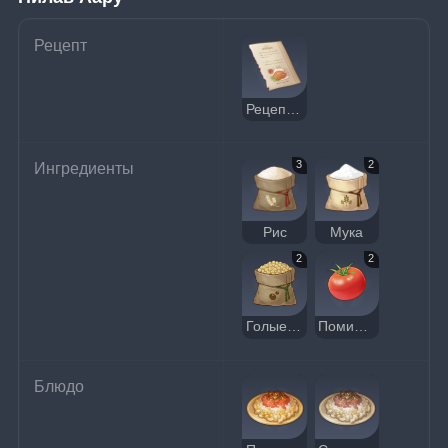
Рецепт
Рецепт: Пилав Аару
3
2
Ингредиенты
Рис
Мука
2
2
Голые бобы
Помидор
Блюдо