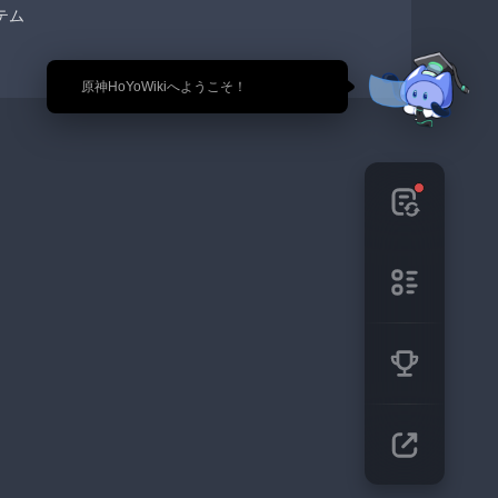
テム
🎉 原神HoYoWikiへようこそ！