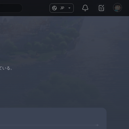
JP
ている。