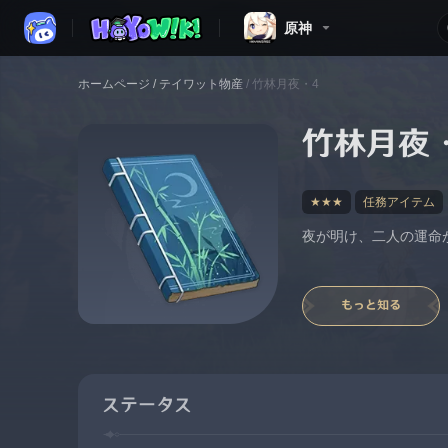
原神
ホームページ
/
テイワット物産
/
竹林月夜・4
竹林月夜
★★★
任務アイテム
夜が明け、二人の運命
もっと知る
ステータス