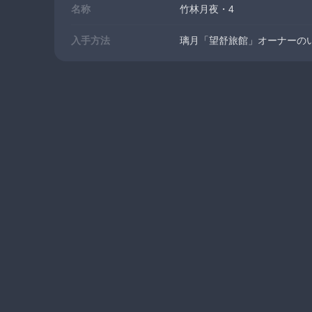
名称
竹林月夜・4
入手方法
璃月「望舒旅館」オーナーの