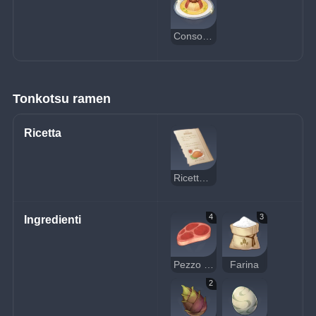
Consommé ai tre sapori delizioso
Tonkotsu ramen
Ricetta
Ricetta: tonkotsu ramen
4
3
Ingredienti
Pezzo di carne cruda
Farina
2