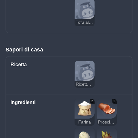
Tofu all'orchidea delizioso
Sapori di casa
Ricetta
Ricetta: Sapori di casa
2
2
Ingredienti
Farina
Prosciutto