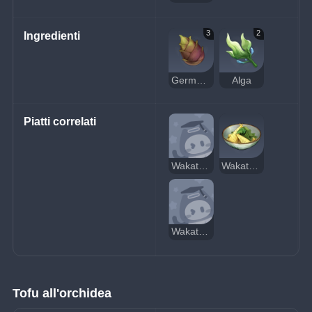
3
2
Ingredienti
Germoglio di bambù
Alga
Piatti correlati
Wakatakeni sospetto
Wakatakeni
Wakatakeni delizioso
Tofu all'orchidea