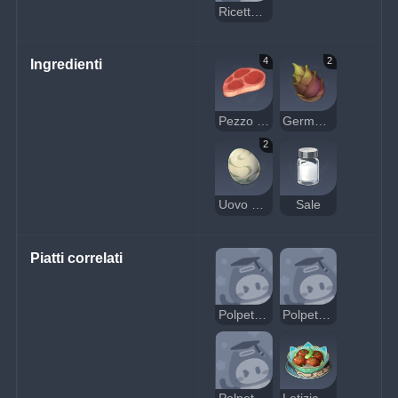
Ricetta: polpetta stufata
4
2
Ingredienti
Pezzo di carne cruda
Germoglio di bambù
2
Uovo d'uccello
Sale
Piatti correlati
Polpetta stufata sospetta
Polpette stufate