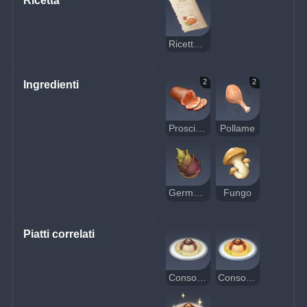
Ricetta
Ricetta: consommé ai tre sapori
2
2
Ingredienti
Prosciutto
Pollame
Germoglio di bambù
Fungo
Piatti correlati
Consommé ai tre sapori sospetto
Consommé ai tre sapori