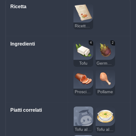
Ricetta
Ricetta: tofu all'orchidea
4
2
Ingredienti
Tofu
Germoglio di bambù
Prosciutto
Pollame
Piatti correlati
Tofu all'orchidea sospetto
Tofu all'orchidea