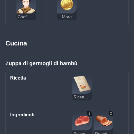
Chef Mao
Mora
Cucina
Zuppa di germogli di bambù
Ricetta
Ricetta: zuppa di germogli di bambù
2
2
Ingredienti
Pezzo di carne cruda
Prosciutto