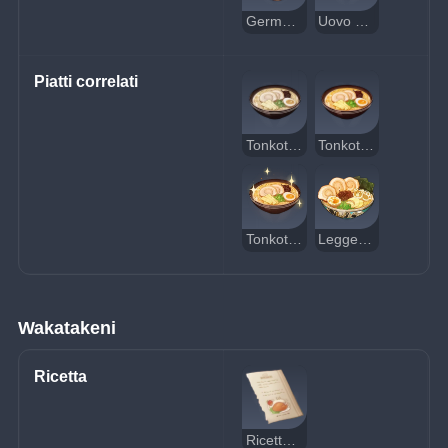
Germoglio di bambù
Uovo d'uccello
Piatti correlati
Tonkotsu ramen sospetto
Tonkotsu ramen
Tonkotsu ramen delizioso
Leggenda trionfante
Wakatakeni
Ricetta
Ricetta: wakatakeni