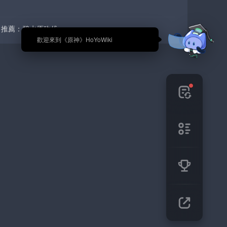
  推薦：碧水原砍伐
🎉 歡迎來到《原神》HoYoWiki