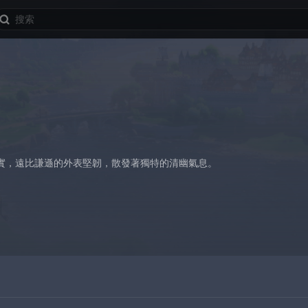
實，遠比謙遜的外表堅韌，散發著獨特的清幽氣息。