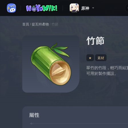
原神
首頁
/
提瓦特產物
/
竹節
竹節
★
素材
翠竹的竹段，輕巧而結
可用於製作擺設。
屬性