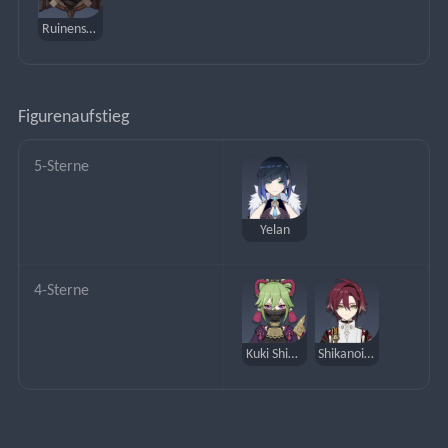
Ruinenschlange
Figurenaufstieg
5-Sterne
Yelan
4-Sterne
Kuki Shinobu
Shikanoin Heizou