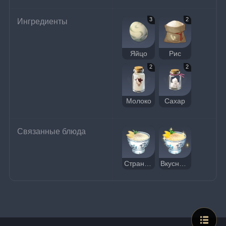
3
2
Ингредиенты
Яйцо
Рис
2
2
Молоко
Сахар
Связанные блюда
Странный рисовый пудинг
Вкусный рисовый пудинг