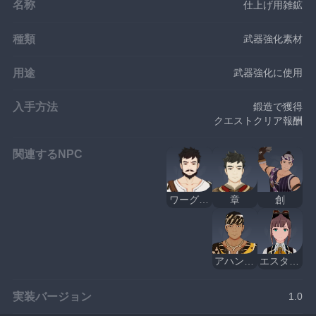
名称
仕上げ用雑鉱
種類
武器強化素材
用途
武器強化に使用
入手方法
鍛造で獲得
クエストクリア報酬
関連するNPC
ワーグナー
章
創
アハンガル
エスタブレ
実装バージョン
1.0