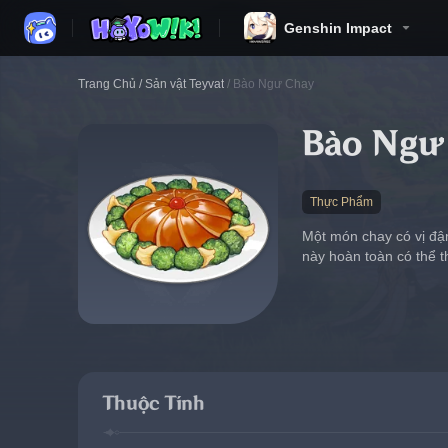
Genshin Impact
Trang Chủ
/
Sản vật Teyvat
/
Bào Ngư Chay
Bào Ngư
Thực Phẩm
Một món chay có vị đậm
này hoàn toàn có thể 
Thuộc Tính