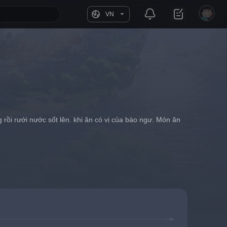
VN
rồi rưới nước sốt lên. khi ăn có vị của bào ngư. Món ăn 