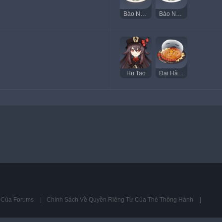
Bào Ngư Chay Ngon
Bào Ngư Chay Kỳ Lạ
Hu Tao
Đại Hành Quân U U
ụ Của Forums
Chính Sách Về Quyền Riêng Tư Của Thẻ Thông Hành