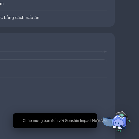
ẩm
c bằng cách nấu ăn
🎉 Chào mừng bạn đến với Genshin Impact HoYoWiki