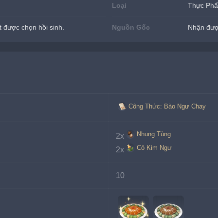
Loại
Thực Ph
 được chọn hồi sinh.
Nguồn Gốc
Nhận đượ
Công Thức: Bào Ngư Chay
Nhung Tùng
2x
Cỏ Kim Ngư
2x
10