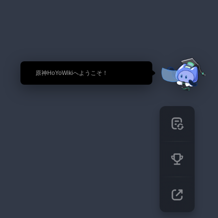
🎉 原神HoYoWikiへようこそ！